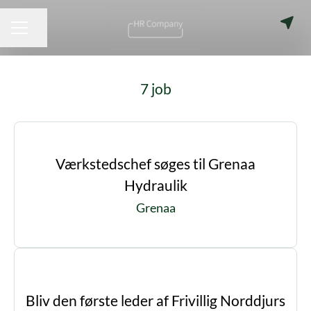
Del side
KARRIEREMENU
7 job
Værkstedschef søges til Grenaa
Hydraulik
Grenaa
Bliv den første leder af Frivillig Norddjurs